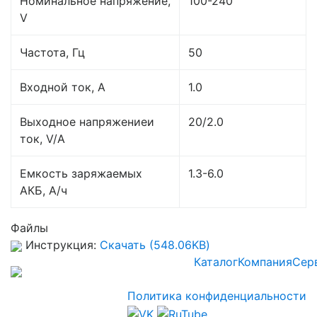
Номинальное напряжение,
100-240
V
Частота, Гц
50
Входной ток, А
1.0
Выходное напряжениеи
20/2.0
ток, V/A
Емкость заряжаемых
1.3-6.0
АКБ, А/ч
Файлы
Инструкция:
Скачать (548.06KB)
Каталог
Компания
Сер
Политика конфиденциальности