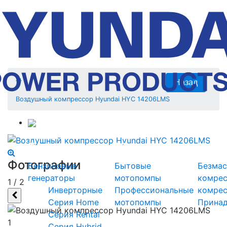
Воздушный компрессор Hyundai HYC 14206LMS
Силовая техника
Генераторы
Мотопомпы
Ком
Фотографии
Бензиновые
Бытовые
Безмас
генераторы
мотопомпы
комре
1
/
2
Инверторные
Профессиональные
комре
Серия Home
мотопомпы
Прина
Серия Rental
1
Серия Hybrid