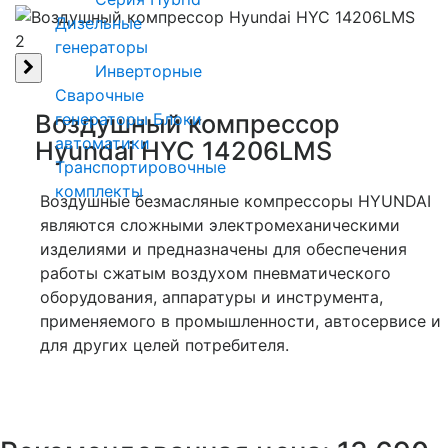
Дизельные
2
генераторы
Инверторные
Сварочные
Воздушный компрессор
генераторы
Блоки
автоматики
Hyundai HYC 14206LMS
Транспортировочные
комплекты
Воздушные безмасляные компрессоры HYUNDAI
являются сложными электромеханическими
изделиями и предназначены для обеспечения
работы сжатым воздухом пневматического
оборудования, аппаратуры и инструмента,
применяемого в промышленности, автосервисе и
для других целей потребителя.