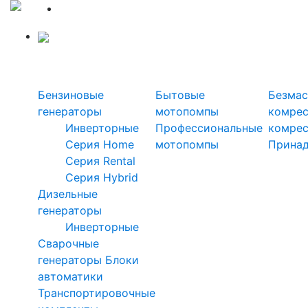
Силовая техника
Генераторы
Мотопомпы
Ком
Бензиновые
Бытовые
Безмас
генераторы
мотопомпы
комре
Инверторные
Профессиональные
комре
Серия Home
мотопомпы
Прина
Серия Rental
Серия Hybrid
Дизельные
генераторы
Инверторные
Сварочные
генераторы
Блоки
автоматики
Транспортировочные