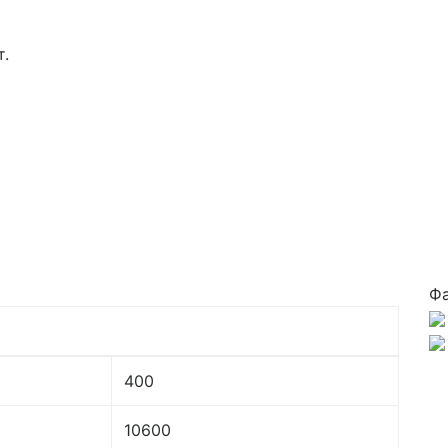
т.
Ф
400
10600