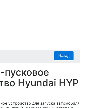
-пусковое
тво Hyundai HYP
ное устройство для запуска автомобиля,
нкции литий- ионного аккумулятора и