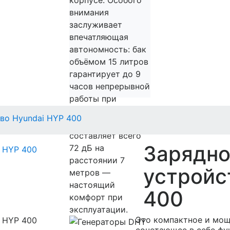
корпусе. Особого
внимания
заслуживает
впечатляющая
автономность: бак
объёмом 15 литров
гарантирует до 9
часов непрерывной
работы при
нагрузке 75%. При
во Hyundai HYP 400
этом уровень шума
составляет всего
Зарядно
72 дБ на
расстоянии 7
устройс
метров —
настоящий
400
комфорт при
эксплуатации.
Это компактное и мощ
сочетающее в себе фу