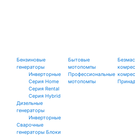
Силовая техника
Генераторы
Мотопомпы
Ком
Бензиновые
Бытовые
Безмас
генераторы
мотопомпы
комре
Инверторные
Профессиональные
комре
Серия Home
мотопомпы
Прина
Серия Rental
Серия Hybrid
Дизельные
генераторы
Инверторные
Сварочные
генераторы
Блоки