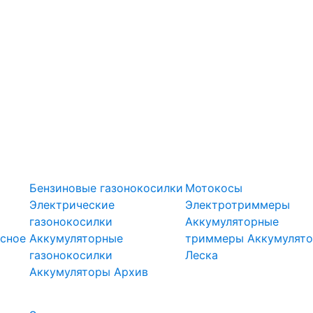
оры
Газонокосилки
Триммеры
Бензиновые газонокосилки
Мотокосы
Электрические
Электротриммеры
газонокосилки
Аккумуляторные
сное
Аккумуляторные
триммеры
Аккумулят
газонокосилки
Леска
Подметальн
Аккумуляторы
Архив
Скарификаторы
ели
машины