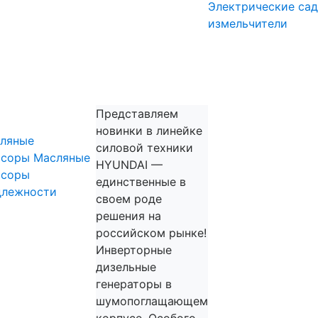
Электрические са
измельчители
прессоры
Представляем
новинки в линейке
ляные
силовой техники
ссоры
Масляные
HYUNDAI —
ссоры
единственные в
длежности
своем роде
решения на
российском рынке!
Инверторные
дизельные
генераторы в
шумопоглащающем