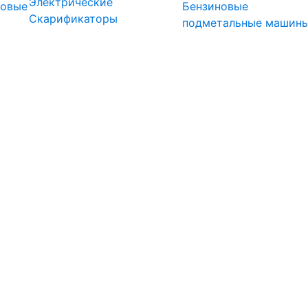
Электрические
довые
Бензиновые
Скарификаторы
подметальные машин