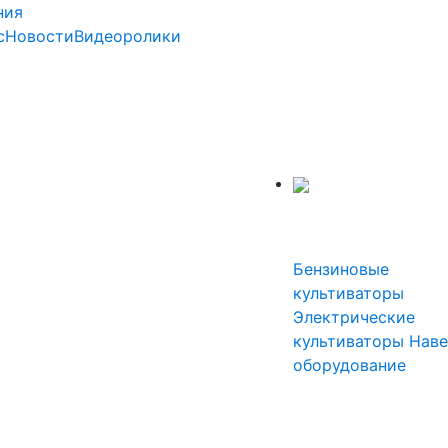
ния
с
Новости
Видеоролики
Садовая техника
Культиват
Бензиновые
культиваторы
Электрические
культиваторы
Наве
оборудование
Садовые
измельчит