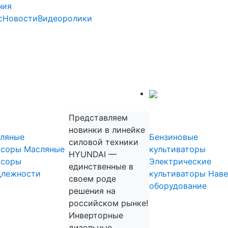
ния
с
Новости
Видеоролики
Садовая техника
прессоры
Культиват
Представляем
новинки в линейке
ляные
Бензиновые
силовой техники
ссоры
Масляные
культиваторы
HYUNDAI —
ссоры
Электрические
единственные в
длежности
культиваторы
Наве
своем роде
оборудование
решения на
Садовые
российском рынке!
измельчит
Инверторные
дизельные