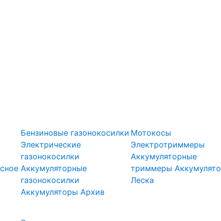
оры
Газонокосилки
Триммеры
Бензиновые газонокосилки
Мотокосы
Электрические
Электротриммеры
газонокосилки
Аккумуляторные
сное
Аккумуляторные
триммеры
Аккумулят
газонокосилки
Леска
Подметальн
Аккумуляторы
Архив
Скарификаторы
ели
машины