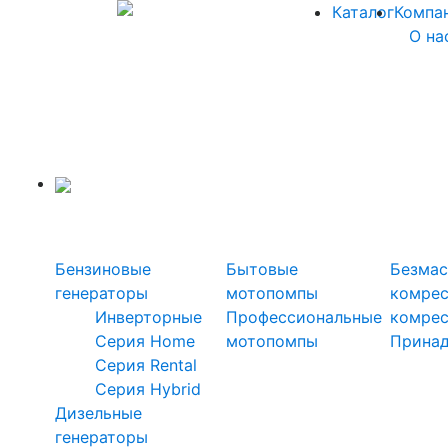
Каталог
Компа
О на
Силовая техника
Генераторы
Мотопомпы
Ком
Бензиновые
Бытовые
Безмас
генераторы
мотопомпы
комре
Инверторные
Профессиональные
комре
Серия Home
мотопомпы
Прина
Серия Rental
Серия Hybrid
Дизельные
генераторы