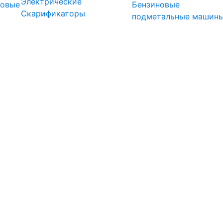
Электрические
довые
Бензиновые
Скарификаторы
подметальные машин