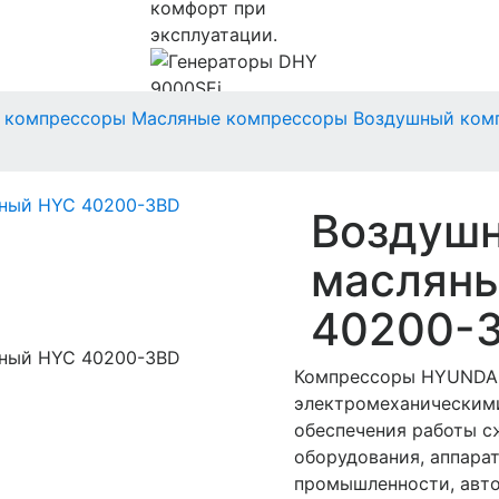
комфорт при
эксплуатации.
 компрессоры
Масляные компрессоры
Воздушный комп
Воздуш
масляны
40200-
Компрессоры HYUNDAI
электромеханическими
обеспечения работы с
оборудования, аппара
промышленности, авто