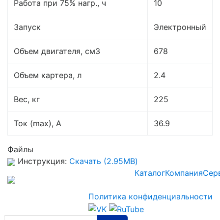
Работа при 75% нагр., ч
10
Запуск
Электронный
Объем двигателя, см3
678
Объем картера, л
2.4
Вес, кг
225
Ток (max), A
36.9
Файлы
Инструкция:
Скачать (2.95MB)
Каталог
Компания
Сер
Политика конфиденциальности