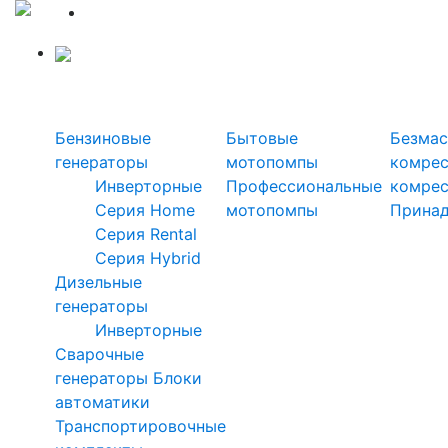
Силовая техника
Генераторы
Мотопомпы
Ком
Бензиновые
Бытовые
Безмас
генераторы
мотопомпы
комре
Инверторные
Профессиональные
комре
Серия Home
мотопомпы
Прина
Серия Rental
Серия Hybrid
Дизельные
генераторы
Инверторные
Сварочные
генераторы
Блоки
автоматики
Транспортировочные