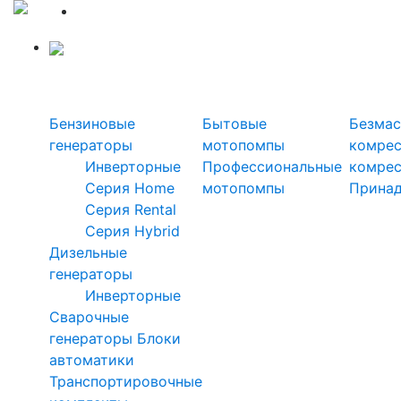
Силовая техника
Генераторы
Мотопомпы
Ком
Бензиновые
Бытовые
Безмас
генераторы
мотопомпы
комре
Инверторные
Профессиональные
комре
Серия Home
мотопомпы
Прина
Серия Rental
Серия Hybrid
Дизельные
генераторы
Инверторные
Сварочные
генераторы
Блоки
автоматики
Транспортировочные