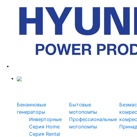
Силовая техника
Генераторы
Мотопомпы
Ком
Бензиновые
Бытовые
Безмас
генераторы
мотопомпы
комре
Инверторные
Профессиональные
комре
Серия Home
мотопомпы
Прина
Серия Rental