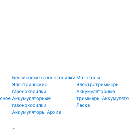
оры
Газонокосилки
Триммеры
Бензиновые газонокосилки
Мотокосы
Электрические
Электротриммеры
газонокосилки
Аккумуляторные
сное
Аккумуляторные
триммеры
Аккумулят
газонокосилки
Леска
Подметальн
Аккумуляторы
Архив
Скарификаторы
ели
машины