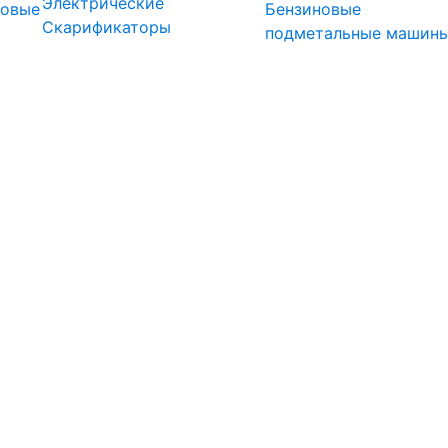
Электрические
довые
Бензиновые
Скарификаторы
подметальные машин