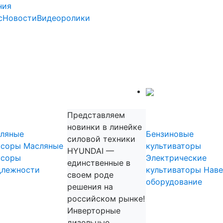
ния
с
Новости
Видеоролики
Садовая техника
прессоры
Культиват
Представляем
новинки в линейке
ляные
Бензиновые
силовой техники
ссоры
Масляные
культиваторы
HYUNDAI —
ссоры
Электрические
единственные в
длежности
культиваторы
Наве
своем роде
оборудование
решения на
Садовые
российском рынке!
измельчит
Инверторные
дизельные