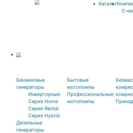
Каталог
Компа
О на
Силовая техника
Генераторы
Мотопомпы
Ком
Бензиновые
Бытовые
Безмас
генераторы
мотопомпы
комре
Инверторные
Профессиональные
комре
Серия Home
мотопомпы
Прина
Серия Rental
Серия Hybrid
Дизельные
генераторы