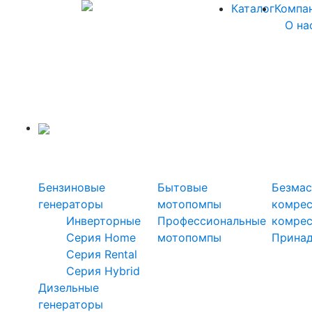
Каталог
Компа
О на
Силовая техника
Генераторы
Мотопомпы
Ком
Бензиновые
Бытовые
Безмас
генераторы
мотопомпы
комре
Инверторные
Профессиональные
комре
Серия Home
мотопомпы
Прина
Серия Rental
Серия Hybrid
Дизельные
генераторы