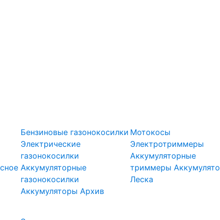
оры
Газонокосилки
Триммеры
Бензиновые газонокосилки
Мотокосы
Электрические
Электротриммеры
газонокосилки
Аккумуляторные
сное
Аккумуляторные
триммеры
Аккумулят
газонокосилки
Леска
Подметальн
Аккумуляторы
Архив
Скарификаторы
ели
машины