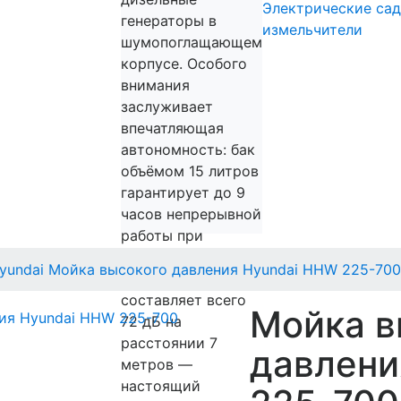
Электрические са
генераторы в
измельчители
шумопоглащающем
корпусе. Особого
внимания
заслуживает
впечатляющая
автономность: бак
объёмом 15 литров
гарантирует до 9
часов непрерывной
работы при
нагрузке 75%. При
yundai
Мойка высокого давления Hyundai HHW 225-700
этом уровень шума
составляет всего
Мойка в
72 дБ на
расстоянии 7
давлени
метров —
настоящий