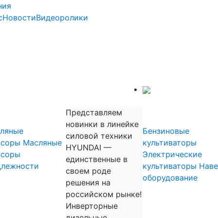
ния
с
Новости
Видеоролики
Садовая техника
прессоры
Культиват
Представляем
новинки в линейке
ляные
Бензиновые
силовой техники
ссоры
Масляные
культиваторы
HYUNDAI —
ссоры
Электрические
единственные в
длежности
культиваторы
Наве
своем роде
оборудование
решения на
Садовые
российском рынке!
измельчит
Инверторные
дизельные