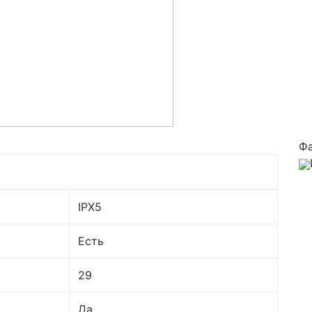
Ф
IPX5
Есть
29
Да