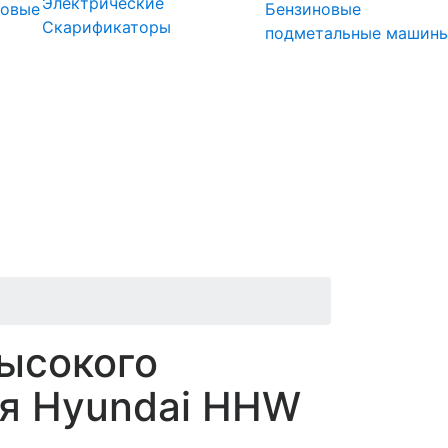
Электрические
довые
Бензиновые
Скарификаторы
подметальные машин
ысокого
я Hyundai HHW