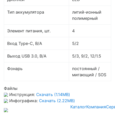
Тип аккумулятора
литий-ионный
полимерный
Элемент питания, шт.
4
Вход Type-C, В/А
5/2
Выход USB 3.0, В/А
5/3, 9/2, 12/1.5
Фонарь
постоянный /
мигающий / SOS
Файлы
Инструкция:
Скачать (1.14MB)
Инфографика:
Скачать (2.22MB)
Каталог
Компания
Сер