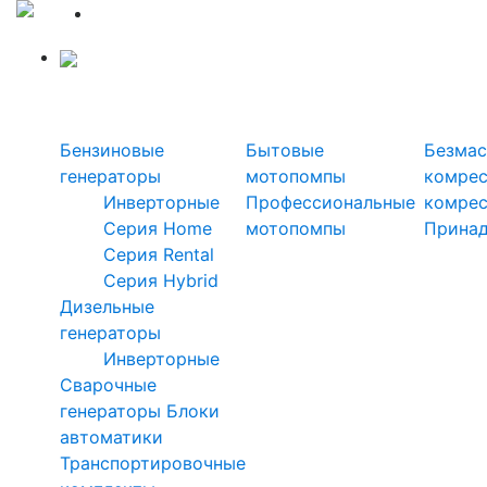
Силовая техника
Генераторы
Мотопомпы
Ком
Бензиновые
Бытовые
Безмас
генераторы
мотопомпы
комре
Инверторные
Профессиональные
комре
Серия Home
мотопомпы
Прина
Серия Rental
Серия Hybrid
Дизельные
генераторы
Инверторные
Сварочные
генераторы
Блоки
автоматики
Транспортировочные