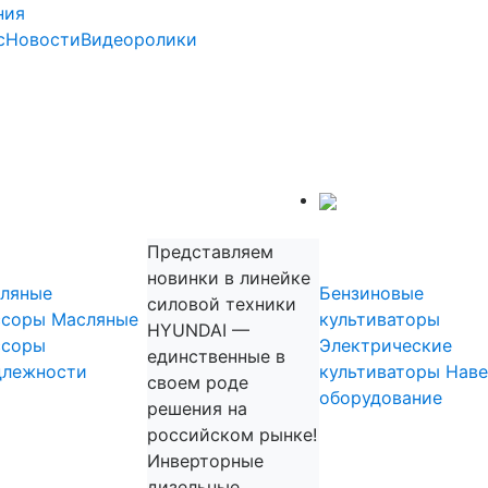
ния
с
Новости
Видеоролики
Садовая техника
прессоры
Культиват
Представляем
новинки в линейке
ляные
Бензиновые
силовой техники
ссоры
Масляные
культиваторы
HYUNDAI —
ссоры
Электрические
единственные в
длежности
культиваторы
Наве
своем роде
оборудование
решения на
Садовые
российском рынке!
измельчит
Инверторные
дизельные