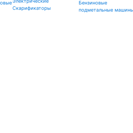
Электрические
довые
Бензиновые
Скарификаторы
подметальные машин