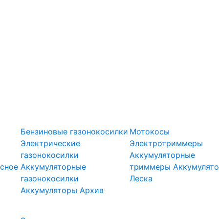
оры
Газонокосилки
Триммеры
Бензиновые газонокосилки
Мотокосы
Электрические
Электротриммеры
газонокосилки
Аккумуляторные
сное
Аккумуляторные
триммеры
Аккумулят
газонокосилки
Леска
Подметальн
Аккумуляторы
Архив
Скарификаторы
ели
машины