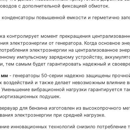
роводов с дополнительной фиксацией обмоток.
ы конденсаторы повышенной емкости и герметично зап
ка контролирует момент прекращения централизованн
ния электроэнергии от генератора. Когда основное эн
потребления электроэнергии на централизованное эне
енному импульсному зарядному устройству, аккумулято
, тем самым будет гарантировать надежный и своевре
2 мм
- генераторы 50-серии надежно защищены прочно
х воздействий и также делает невозможным влияние ви
. Уменьшение вибрационной нагрузки гарантируется та
амортизационных подушек.
зервуар для бензина изготовлен из высокопрочного мет
вания электроэнергии при средней нагрузке.
ание инновационных технологий снизило потребление т