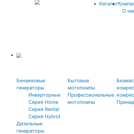
Каталог
Компа
О на
Силовая техника
Генераторы
Мотопомпы
Ком
Бензиновые
Бытовые
Безмас
генераторы
мотопомпы
комре
Инверторные
Профессиональные
комре
Серия Home
мотопомпы
Прина
Серия Rental
Серия Hybrid
Дизельные
генераторы