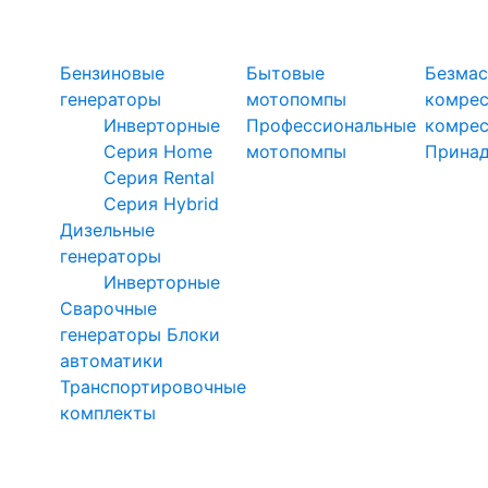
Силовая техника
Генераторы
Мотопомпы
Ком
Бензиновые
Бытовые
Безмас
генераторы
мотопомпы
комре
Инверторные
Профессиональные
комре
Серия Home
мотопомпы
Прина
Серия Rental
Серия Hybrid
Дизельные
генераторы
Инверторные
Сварочные
генераторы
Блоки
автоматики
Транспортировочные
комплекты