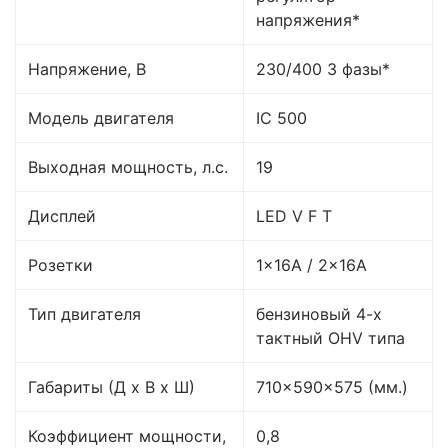
напряжения*
Напряжение, В
230/400 3 фазы*
Модель двигателя
IC 500
Выходная мощность, л.с.
19
Дисплей
LED V F T
Розетки
1x16A / 2x16A
Тип двигателя
бензиновый 4-х
тактный OHV типа
Габариты (Д x В x Ш)
710x590x575 (мм.)
Коэффициент мощности,
0,8