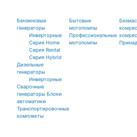
Силовая техника
Генераторы
Мотопомпы
Ком
Бензиновые
Бытовые
Безмас
генераторы
мотопомпы
комре
Инверторные
Профессиональные
комре
Серия Home
мотопомпы
Прина
Серия Rental
Серия Hybrid
Дизельные
генераторы
Инверторные
Сварочные
генераторы
Блоки
автоматики
Транспортировочные
комплекты