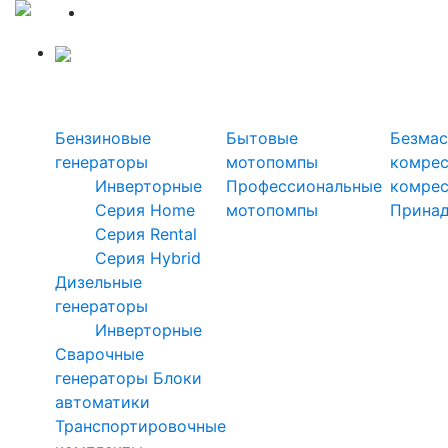
Силовая техника
Генераторы
Мотопомпы
Ком
Бензиновые
Бытовые
Безмас
генераторы
мотопомпы
комре
Инверторные
Профессиональные
комре
Серия Home
мотопомпы
Прина
Серия Rental
Серия Hybrid
Дизельные
генераторы
Инверторные
Сварочные
генераторы
Блоки
автоматики
Транспортировочные