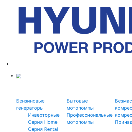
Силовая техника
Генераторы
Мотопомпы
Ком
Бензиновые
Бытовые
Безмас
генераторы
мотопомпы
комре
Инверторные
Профессиональные
комре
Серия Home
мотопомпы
Прина
Серия Rental