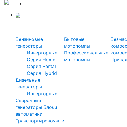
Силовая техника
Генераторы
Мотопомпы
Ком
Бензиновые
Бытовые
Безмас
генераторы
мотопомпы
комре
Инверторные
Профессиональные
комре
Серия Home
мотопомпы
Прина
Серия Rental
Серия Hybrid
Дизельные
генераторы
Инверторные
Сварочные
генераторы
Блоки
автоматики
Транспортировочные