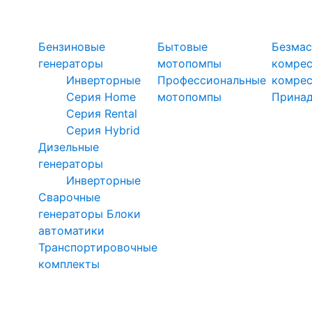
Силовая техника
Генераторы
Мотопомпы
Ком
Бензиновые
Бытовые
Безмас
генераторы
мотопомпы
комре
Инверторные
Профессиональные
комре
Серия Home
мотопомпы
Прина
Серия Rental
Серия Hybrid
Дизельные
генераторы
Инверторные
Сварочные
генераторы
Блоки
автоматики
Транспортировочные
комплекты