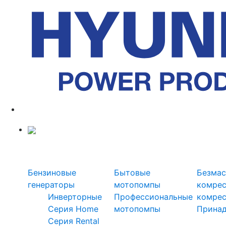
Силовая техника
Генераторы
Мотопомпы
Ком
Бензиновые
Бытовые
Безмас
генераторы
мотопомпы
комре
Инверторные
Профессиональные
комре
Серия Home
мотопомпы
Прина
Серия Rental