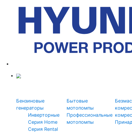
Силовая техника
Генераторы
Мотопомпы
Ком
Бензиновые
Бытовые
Безмас
генераторы
мотопомпы
комре
Инверторные
Профессиональные
комре
Серия Home
мотопомпы
Прина
Серия Rental