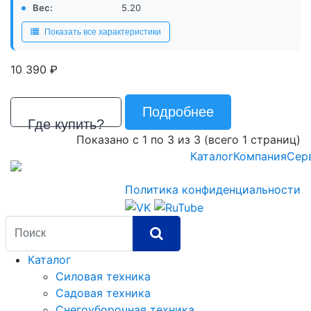
Вес:
5.20
Показать все характеристики
р.
10 390
Подробнее
Где купить?
Показано с 1 по 3 из 3 (всего 1 страниц)
Каталог
Компания
Сер
Политика конфиденциальности
Каталог
Силовая техника
Садовая техника
Снегоуборочная техника