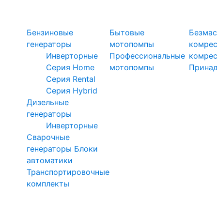
Силовая техника
Генераторы
Мотопомпы
Ком
Бензиновые
Бытовые
Безмас
генераторы
мотопомпы
комре
Инверторные
Профессиональные
комре
Серия Home
мотопомпы
Прина
Серия Rental
Серия Hybrid
Дизельные
генераторы
Инверторные
Сварочные
генераторы
Блоки
автоматики
Транспортировочные
комплекты