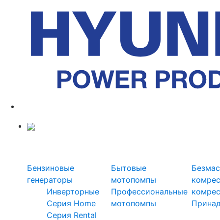
Силовая техника
Генераторы
Мотопомпы
Ком
Бензиновые
Бытовые
Безмас
генераторы
мотопомпы
комре
Инверторные
Профессиональные
комре
Серия Home
мотопомпы
Прина
Серия Rental