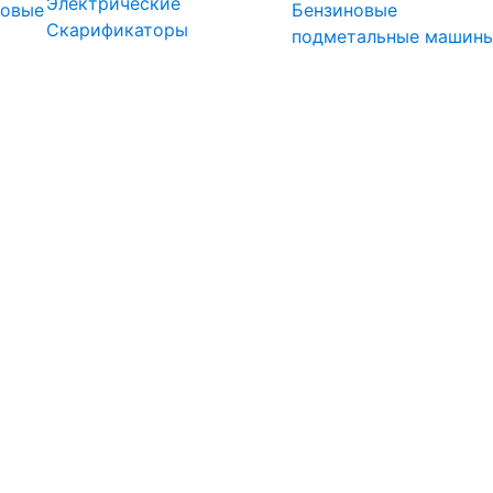
Электрические
довые
Бензиновые
Скарификаторы
подметальные машин