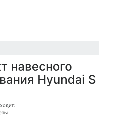
т навесного
вания Hyundai S
ходит:
епы