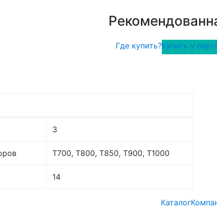
Рекомендованна
Где купить?
Купить у парт
3
оров
T700, T800, T850, T900, T1000
14
Каталог
Компа