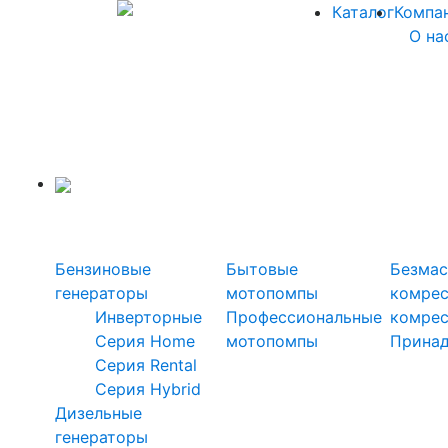
Каталог
Компа
О на
Силовая техника
Генераторы
Мотопомпы
Ком
Бензиновые
Бытовые
Безмас
генераторы
мотопомпы
комре
Инверторные
Профессиональные
комре
Серия Home
мотопомпы
Прина
Серия Rental
Серия Hybrid
Дизельные
генераторы