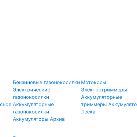
оры
Газонокосилки
Триммеры
Бензиновые газонокосилки
Мотокосы
Электрические
Электротриммеры
газонокосилки
Аккумуляторные
сное
Аккумуляторные
триммеры
Аккумулят
газонокосилки
Леска
Подметальн
Аккумуляторы
Архив
Скарификаторы
ели
машины