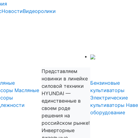
ния
с
Новости
Видеоролики
Садовая техника
прессоры
Культиват
Представляем
новинки в линейке
ляные
Бензиновые
силовой техники
ссоры
Масляные
культиваторы
HYUNDAI —
ссоры
Электрические
единственные в
длежности
культиваторы
Наве
своем роде
оборудование
решения на
Садовые
российском рынке!
измельчит
Инверторные
дизельные