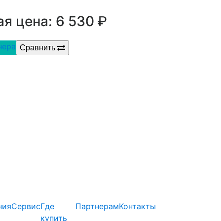
р.
я цена: 6 530
нера
Сравнить
ния
Сервис
Где
Партнерам
Контакты
купить